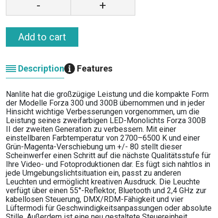
-
+
Add to cart
Description
Features
Nanlite hat die großzügige Leistung und die kompakte Form
der Modelle Forza 300 und 300B übernommen und in jeder
Hinsicht wichtige Verbesserungen vorgenommen, um die
Leistung seines zweifarbigen LED-Monolichts Forza 300B
II der zweiten Generation zu verbessern. Mit einer
einstellbaren Farbtemperatur von 2700–6500 K und einer
Grün-Magenta-Verschiebung um +/- 80 stellt dieser
Scheinwerfer einen Schritt auf die nächste Qualitätsstufe für
Ihre Video- und Fotoproduktionen dar. Es fügt sich nahtlos in
jede Umgebungslichtsituation ein, passt zu anderen
Leuchten und ermöglicht kreativen Ausdruck. Die Leuchte
verfügt über einen 55°-Reflektor, Bluetooth und 2,4 GHz zur
kabellosen Steuerung, DMX/RDM-Fähigkeit und vier
Lüftermodi für Geschwindigkeitsanpassungen oder absolute
Stille. Außerdem ist eine neu gestaltete Steuereinheit